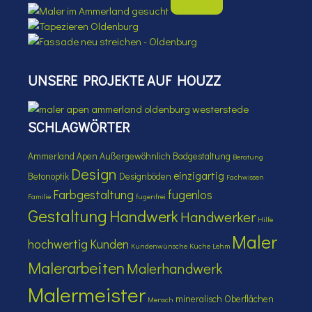
UNSERE PROJEKTE AUF HOUZZ
SCHLAGWÖRTER
Ammerland
Apen
Außergewöhnlich
Badgestaltung
Beratung
Design
einzigartig
Betonoptik
Designböden
Fachwissen
Farbgestaltung
fugenlos
Familie
fugenfrei
Gestaltung
Handwerk
Handwerker
Hilfe
Maler
hochwertig
Kunden
Kundenwünsche
Küche
Lehm
Malerarbeiten
Malerhandwerk
Malermeister
mineralisch
Oberflächen
Mensch