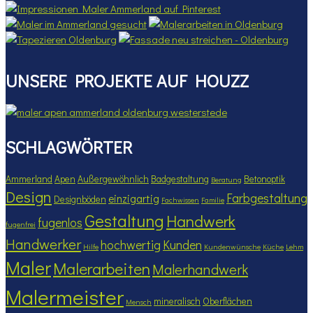
UNSERE PROJEKTE AUF HOUZZ
SCHLAGWÖRTER
Ammerland
Apen
Außergewöhnlich
Badgestaltung
Betonoptik
Beratung
Design
Farbgestaltung
einzigartig
Designböden
Fachwissen
Familie
Gestaltung
Handwerk
fugenlos
fugenfrei
Handwerker
hochwertig
Kunden
Hilfe
Kundenwünsche
Küche
Lehm
Maler
Malerarbeiten
Malerhandwerk
Malermeister
mineralisch
Oberflächen
Mensch