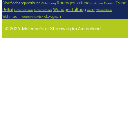
Raumgestaltung
Trend
Oberflächengestaltung
Oldenburg
streichen
Tapeten
Wandgestaltung
Unikat
Unternehmen
Unternehmer
Wertig
Westerstede
Wohnraum
ökologisch
Wunschkunden
© 2026 Malermeister Steenweg im Ammerland