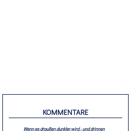
Wertschätze das Handwerk
Vor einigen Tagen hat der Blog von Alexander Baumer
„Das Handwerk schafft sich ab! Selbstzerstörung vom
Feinsten…“ auch meine Aufmerksamkeit erlangt.
Alexander schreibt hier von Preisverfall und
gegenseitigem Unterbieten, unter anderem auch von
alteingesessenen Betrieben. Er läßt aber einen
Lösungsvorschlag offen. Auch sein Kollege Robert …
Weiterlesen
KOMMENTARE
Wenn es draußen dunkler wird - und drinnen