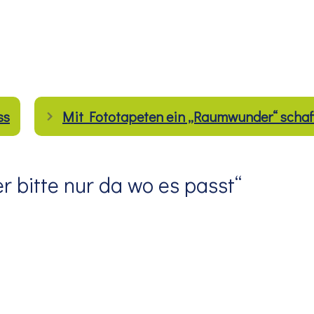
ss
Mit Fototapeten ein „Raumwunder“ schaf
 bitte nur da wo es passt“