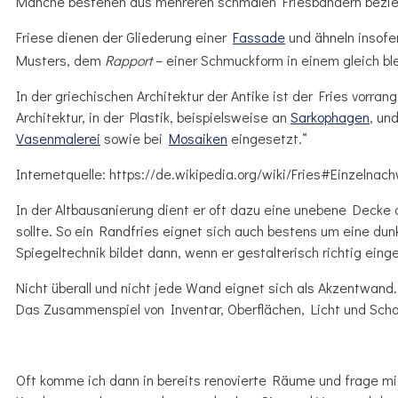
Manche bestehen aus mehreren schmalen Friesbändern bezi
Friese dienen der Gliederung einer
Fassade
und ähneln insof
Musters, dem
Rapport
– einer Schmuckform in einem gleich b
In der griechischen Architektur der Antike ist der Fries vorran
Architektur, in der Plastik, beispielsweise an
Sarkophagen
, un
Vasenmalerei
sowie bei
Mosaiken
eingesetzt.“
Internetquelle: https://de.wikipedia.org/wiki/Fries#Einzelna
In der Altbausanierung dient er oft dazu eine unebene Decke
sollte. So ein Randfries eignet sich auch bestens um eine d
Spiegeltechnik bildet dann, wenn er gestalterisch richtig einge
Nicht überall und nicht jede Wand eignet sich als Akzentwand.
Das Zusammenspiel von Inventar, Oberflächen, Licht und Schat
Oft komme ich dann in bereits renovierte Räume und frage mic