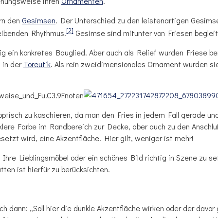
ehungsweise ihren
Ornamenten
.
ern den
Gesimsen
. Der Unterschied zu den leistenartigen Gesimse
[2]
leibenden Rhythmus.
Gesimse sind mitunter von Friesen begleite
gig ein konkretes Bauglied. Aber auch als Relief wurden Friese be
d in der
Toreutik
. Als rein zweidimensionales Ornament wurden sie
chweise_und_Fu.C3.9Fnoten
 optisch zu kaschieren, da man den Fries in jedem Fall gerade u
unklere Farbe im Randbereich zur Decke, aber auch zu den Ansch
setzt wird, eine Akzentfläche. Hier gilt, weniger ist mehr!
 Ihre Lieblingsmöbel oder ein schönes Bild richtig in Szene zu s
ten ist hierfür zu berücksichten.
h dann: „Soll hier die dunkle Akzentfläche wirken oder der davo