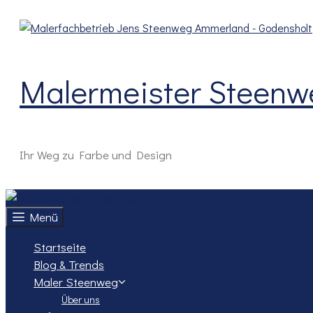
Zum
Inhalt
springen
Malermeister Steenw
Ihr Weg zu Farbe und Design
Menü
Startseite
Blog & Trends
Maler Steenweg
Über uns