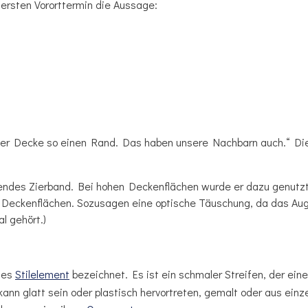
ersten Vororttermin die Aussage:
der Decke so einen Rand. Das haben unsere Nachbarn auch.“ Die
endes Zierband. Bei hohen Deckenflächen wurde er dazu genutzt
ie Deckenflächen. Sozusagen eine optische Täuschung, da das Au
l gehört.)
htes
Stilelement
bezeichnet. Es ist ein schmaler Streifen, der ei
kann glatt sein oder plastisch hervortreten, gemalt oder aus ei