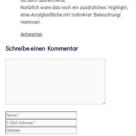
Natürlich ware das noch ein zusätzliches Highlight,
eine Acrylglasfläche mit indirekter Beleuchtung!
Hammer!
Antworten
Schreibe einen Kommentar
Kommentar
Name
E-
Mail-
Website
Adresse