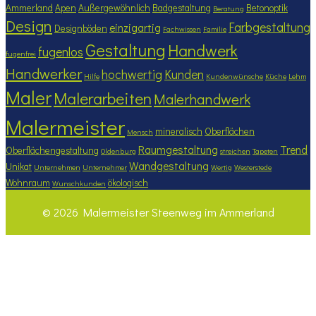
Ammerland
Apen
Außergewöhnlich
Badgestaltung
Betonoptik
Beratung
Design
Farbgestaltung
einzigartig
Designböden
Fachwissen
Familie
Gestaltung
Handwerk
fugenlos
fugenfrei
Handwerker
hochwertig
Kunden
Hilfe
Kundenwünsche
Küche
Lehm
Maler
Malerarbeiten
Malerhandwerk
Malermeister
mineralisch
Oberflächen
Mensch
Raumgestaltung
Trend
Oberflächengestaltung
Oldenburg
streichen
Tapeten
Wandgestaltung
Unikat
Unternehmen
Unternehmer
Wertig
Westerstede
Wohnraum
ökologisch
Wunschkunden
© 2026 Malermeister Steenweg im Ammerland