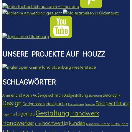
UNSERE PROJEKTE AUF HOUZZ
SCHLAGWÖRTER
Ammerland
Apen
Außergewöhnlich
Badgestaltung
Betonoptik
Beratung
Design
Farbgestaltung
einzigartig
Designböden
Fachwissen
Familie
Gestaltung
Handwerk
fugenlos
fugenfrei
Handwerker
hochwertig
Kunden
Hilfe
Kundenwünsche
Küche
Lehm