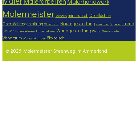
Maler
Malerarbeiten
Malerhandwerk
Malermeister
mineralisch
Oberflächen
Mensch
Raumgestaltung
Trend
Oberflächengestaltung
Oldenburg
streichen
Tapeten
Wandgestaltung
Unikat
Unternehmen
Unternehmer
Wertig
Westerstede
Wohnraum
ökologisch
Wunschkunden
© 2026 Malermeister Steenweg im Ammerland