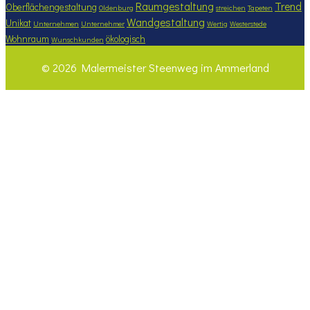
Raumgestaltung
Trend
Oberflächengestaltung
Oldenburg
streichen
Tapeten
Wandgestaltung
Unikat
Unternehmen
Unternehmer
Wertig
Westerstede
Wohnraum
ökologisch
Wunschkunden
© 2026 Malermeister Steenweg im Ammerland