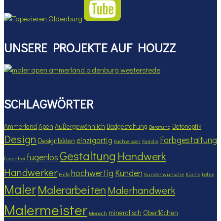
UNSERE PROJEKTE AUF HOUZZ
SCHLAGWÖRTER
Ammerland
Apen
Außergewöhnlich
Badgestaltung
Betonoptik
Beratung
Design
Farbgestaltung
einzigartig
Designböden
Fachwissen
Familie
Gestaltung
Handwerk
fugenlos
fugenfrei
Handwerker
hochwertig
Kunden
Hilfe
Kundenwünsche
Küche
Lehm
Maler
Malerarbeiten
Malerhandwerk
Malermeister
mineralisch
Oberflächen
Mensch