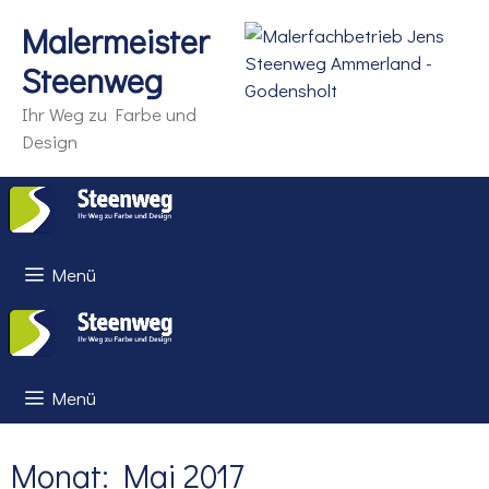
Zum
Malermeister
Inhalt
springen
Steenweg
Ihr Weg zu Farbe und
Design
Menü
Menü
Monat:
Mai 2017