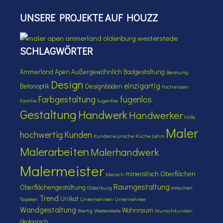
UNSERE PROJEKTE AUF HOUZZ
SCHLAGWÖRTER
Ammerland
Apen
Außergewöhnlich
Badgestaltung
Beratung
Design
einzigartig
Betonoptik
Designböden
Fachwissen
Farbgestaltung
fugenlos
Familie
fugenfrei
Gestaltung
Handwerk
Handwerker
Hilfe
Maler
hochwertig
Kunden
Kundenwünsche
Küche
Lehm
Malerarbeiten
Malerhandwerk
Malermeister
mineralisch
Oberflächen
Mensch
Raumgestaltung
Oberflächengestaltung
Oldenburg
streichen
Trend
Unikat
Tapeten
Unternehmen
Unternehmer
Wandgestaltung
Wohnraum
Wertig
Westerstede
Wunschkunden
ökologisch