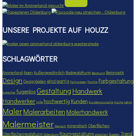
UNSERE PROJEKTE AUF HOUZZ
SCHLAGWÖRTER
Ammerland
Apen
Außergewöhnlich
Badgestaltung
Betonoptik
Beratung
Design
Farbgestaltung
einzigartig
Designböden
Fachwissen
Familie
Gestaltung
Handwerk
fugenlos
fugenfrei
Handwerker
hochwertig
Kunden
Hilfe
Kundenwünsche
Küche
Lehm
Maler
Malerarbeiten
Malerhandwerk
Malermeister
mineralisch
Oberflächen
Mensch
Raumgestaltung
Trend
Oberflächengestaltung
Oldenburg
streichen
Tapeten