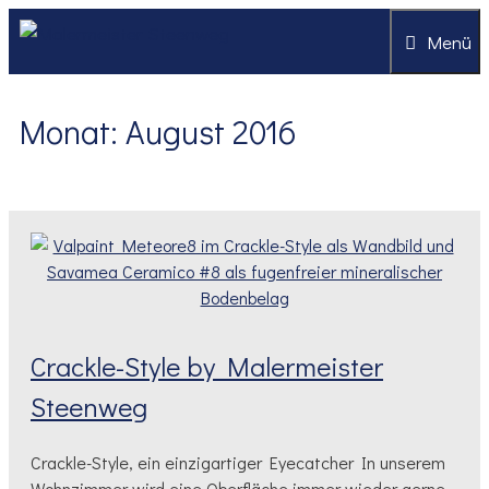
Zum
Menü
Inhalt
springen
Monat:
August 2016
Crackle-Style by Malermeister
Steenweg
Crackle-Style, ein einzigartiger Eyecatcher In unserem
Wohnzimmer wird eine Oberfläche immer wieder gerne