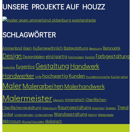
UNSERE PROJEKTE AUF HOUZZ
SCHLAGWÖRTER
Ammerland
Apen
Außergewöhnlich
Badgestaltung
Betonoptik
Beratung
Design
Farbgestaltung
einzigartig
Designböden
Fachwissen
Familie
Gestaltung
Handwerk
fugenlos
fugenfrei
Handwerker
hochwertig
Kunden
Hilfe
Kundenwünsche
Küche
Lehm
Maler
Malerarbeiten
Malerhandwerk
Malermeister
mineralisch
Oberflächen
Mensch
Raumgestaltung
Trend
Oberflächengestaltung
Oldenburg
streichen
Tapeten
Wandgestaltung
Unikat
Unternehmen
Unternehmer
Wertig
Westerstede
Wohnraum
ökologisch
Wunschkunden