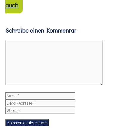
auch
Schreibe einen Kommentar
Kommentar
Name
E-
Mail-
Website
Adresse