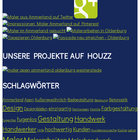
UNSERE PROJEKTE AUF HOUZZ
SCHLAGWÖRTER
Ammerland
Apen
Außergewöhnlich
Badgestaltung
Betonoptik
Beratung
Design
Farbgestaltung
einzigartig
Designböden
Fachwissen
Familie
Gestaltung
Handwerk
fugenlos
fugenfrei
Handwerker
hochwertig
Kunden
Hilfe
Kundenwünsche
Küche
Lehm
Maler
Malerarbeiten
Malerhandwerk