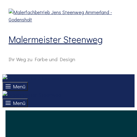
Zum
Inhalt
springen
Malermeister Steenweg
Ihr Weg zu Farbe und Design
Menü
Menü