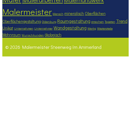
Malermeister
mineralisch
Oberflächen
Mensch
Raumgestaltung
Trend
Oberflächengestaltung
Oldenburg
streichen
Tapeten
Wandgestaltung
Unikat
Unternehmen
Unternehmer
Wertig
Westerstede
Wohnraum
ökologisch
Wunschkunden
© 2026 Malermeister Steenweg im Ammerland