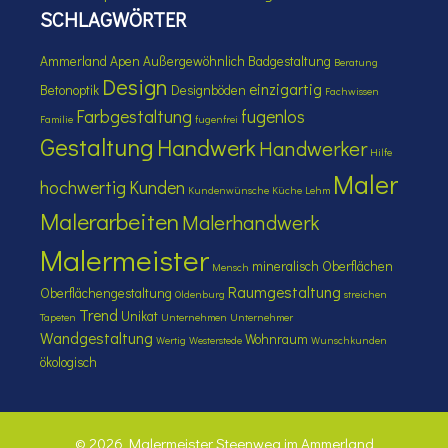
SCHLAGWÖRTER
Ammerland
Apen
Außergewöhnlich
Badgestaltung
Beratung
Design
einzigartig
Betonoptik
Designböden
Fachwissen
Farbgestaltung
fugenlos
Familie
fugenfrei
Gestaltung
Handwerk
Handwerker
Hilfe
Maler
hochwertig
Kunden
Kundenwünsche
Küche
Lehm
Malerarbeiten
Malerhandwerk
Malermeister
mineralisch
Oberflächen
Mensch
Raumgestaltung
Oberflächengestaltung
Oldenburg
streichen
Trend
Unikat
Tapeten
Unternehmen
Unternehmer
Wandgestaltung
Wohnraum
Wertig
Westerstede
Wunschkunden
ökologisch
© 2026 Malermeister Steenweg im Ammerland