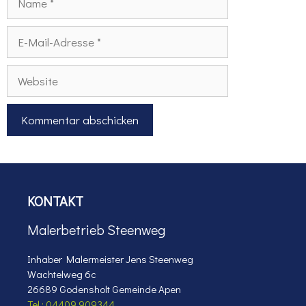
E-
Mail-
Adresse
Website
KONTAKT
Malerbetrieb Steenweg
Inhaber Malermeister Jens Steenweg
Wachtelweg 6c
26689 Godensholt Gemeinde Apen
Tel.: 04409 909344