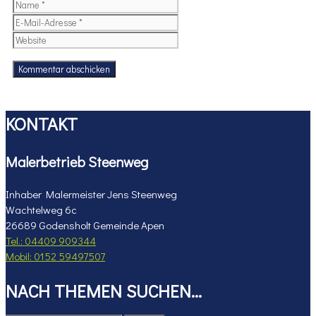
Name
E-
Mail-
Website
Adresse
KONTAKT
Malerbetrieb Steenweg
Inhaber Malermeister Jens Steenweg
Wachtelweg 6c
26689 Godensholt Gemeinde Apen
Tel.: 04409 909344
Mobil: 0152 59497507
NACH THEMEN SUCHEN…