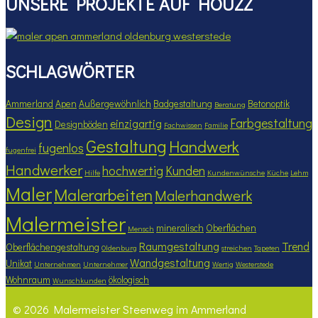
UNSERE PROJEKTE AUF HOUZZ
SCHLAGWÖRTER
Ammerland
Apen
Außergewöhnlich
Badgestaltung
Betonoptik
Beratung
Design
Farbgestaltung
einzigartig
Designböden
Fachwissen
Familie
Gestaltung
Handwerk
fugenlos
fugenfrei
Handwerker
hochwertig
Kunden
Hilfe
Kundenwünsche
Küche
Lehm
Maler
Malerarbeiten
Malerhandwerk
Malermeister
mineralisch
Oberflächen
Mensch
Raumgestaltung
Trend
Oberflächengestaltung
Oldenburg
streichen
Tapeten
Wandgestaltung
Unikat
Unternehmen
Unternehmer
Wertig
Westerstede
Wohnraum
ökologisch
Wunschkunden
© 2026 Malermeister Steenweg im Ammerland