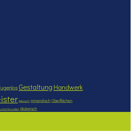
Gestaltung
Handwerk
fugenlos
ister
mineralisch
Oberflächen
Mensch
ökologisch
unschkunden