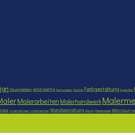
ign
Farbgestaltung
einzigartig
Designböden
Fachwissen
Familie
fugenfrei
Malerme
Maler
Malerarbeiten
Malerhandwerk
Wandgestaltung
nikat
Wohnraum
Unternehmen
Unternehmer
Wertig
Westerstede
W