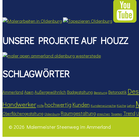
UNSERE PROJEKTE AUF HOUZZ
SCHLAGWÖRTER
Des
Ammerland
Apen
Außergewöhnlich
Badgestaltung
Betonoptik
Beratung
Handwerker
hochwertig
Kunden
Hilfe
Kundenwünsche
Küche
Lehm
Raumgestaltung
Trend
Oberflächengestaltung
U
Oldenburg
streichen
Tapeten
© 2026 Malermeister Steenweg im Ammerland