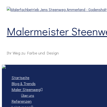
Zum
Inhalt
springen
Malermeister Steenw
Ihr Weg zu Farbe und Design
Startseite
Blog & Trends
Maler Steenweg
Über uns
Referenzen