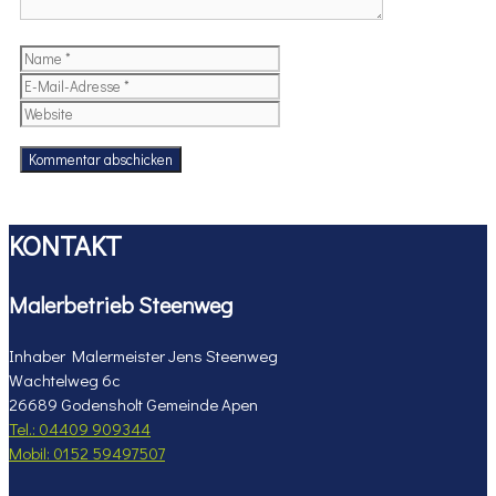
Name
E-
Mail-
Website
Adresse
KONTAKT
Malerbetrieb Steenweg
Inhaber Malermeister Jens Steenweg
Wachtelweg 6c
26689 Godensholt Gemeinde Apen
Tel.: 04409 909344
Mobil: 0152 59497507