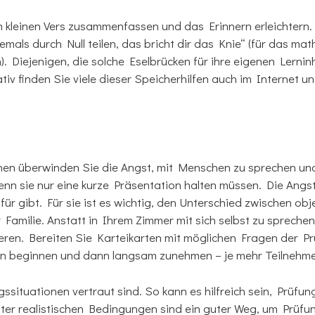
 kleinen Vers zusammenfassen und das Erinnern erleichtern. 
iemals durch Null teilen, das bricht dir das Knie“ (für das m
. Diejenigen, die solche Eselbrücken für ihre eigenen Lernin
nativ finden Sie viele dieser Speicherhilfen auch im Internet u
inen überwinden Sie die Angst, mit Menschen zu sprechen und
wenn sie nur eine kurze Präsentation halten müssen. Die Ang
r gibt. Für sie ist es wichtig, den Unterschied zwischen obj
amilie. Anstatt in Ihrem Zimmer mit sich selbst zu sprechen,
ren. Bereiten Sie Karteikarten mit möglichen Fragen der Prü
rson beginnen und dann langsam zunehmen – je mehr Teilnehme
gssituationen vertraut sind. So kann es hilfreich sein, Prüfu
er realistischen Bedingungen sind ein guter Weg, um Prüfu