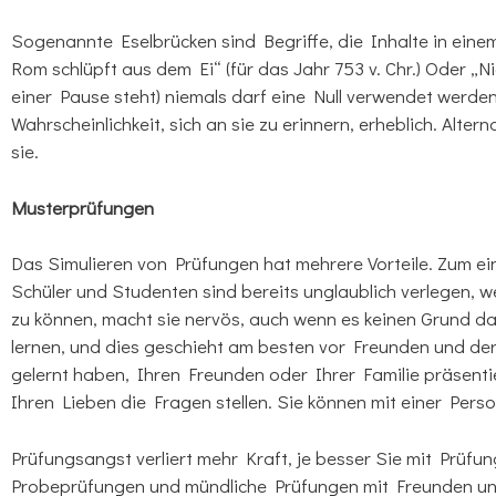
Sogenannte Eselbrücken sind Begriffe, die Inhalte in einem
Rom schlüpft aus dem Ei“ (für das Jahr 753 v. Chr.) Oder „N
einer Pause steht) niemals darf eine Null verwendet werden)
Wahrscheinlichkeit, sich an sie zu erinnern, erheblich. Alter
sie.
Musterprüfungen
Das Simulieren von Prüfungen hat mehrere Vorteile. Zum e
Schüler und Studenten sind bereits unglaublich verlegen, 
zu können, macht sie nervös, auch wenn es keinen Grund dafü
lernen, und dies geschieht am besten vor Freunden und der F
gelernt haben, Ihren Freunden oder Ihrer Familie präsentie
Ihren Lieben die Fragen stellen. Sie können mit einer Pe
Prüfungsangst verliert mehr Kraft, je besser Sie mit Prüfun
Probeprüfungen und mündliche Prüfungen mit Freunden unt