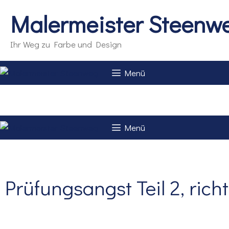
Zum
Malermeister Steenw
Inhalt
springen
Ihr Weg zu Farbe und Design
Menü
Startseite
Blog & Trends
Maler Steenweg
Menü
Startseite
Blog & Trends
Maler Steenweg
Prüfungsangst Teil 2, richt