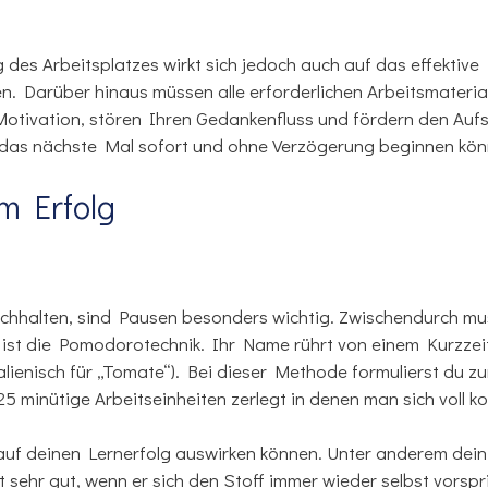
g des Arbeitsplatzes wirkt sich jedoch auch auf das effektive 
n. Darüber hinaus müssen alle erforderlichen Arbeitsmateria
 Motivation, stören Ihren Gedankenfluss und fördern den Auf
ie das nächste Mal sofort und ohne Verzögerung beginnen kön
m Erfolg
chhalten, sind Pausen besonders wichtig. Zwischendurch mu
 ist die Pomodorotechnik. Ihr Name rührt von einem Kurzzeit
lienisch für „Tomate“). Bei dieser Methode formulierst du z
 25 minütige Arbeitseinheiten zerlegt in denen man sich voll
ch auf deinen Lernerfolg auswirken können. Unter anderem dei
 sehr gut, wenn er sich den Stoff immer wieder selbst vorspr