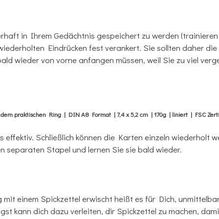
erhaft in Ihrem Gedächtnis gespeichert zu werden (trainiere
h wiederholten Eindrücken fest verankert. Sie sollten daher 
bald wieder von vorne anfangen müssen, weil Sie zu viel ver
em praktischen Ring | DIN A8 Format | 7,4 x 5,2 cm | 170g | liniert | FSC Zertif
s effektiv. Schließlich können die Karten einzeln wiederholt we
en separaten Stapel und lernen Sie sie bald wieder.
g mit einem Spickzettel erwischt heißt es für Dich, unmittelb
kann dich dazu verleiten, dir Spickzettel zu machen, damit 